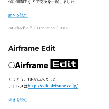
保証期間中なので交換を手配しました
“deckLink SP 不調その後” の
続きを読む
投
カ
deckLink
2004年12月29日
Production
コメント
稿
テ
SP
日:
ゴ
不
リ
調
Airframe Edit
ー
そ
の
後
に
とうとう、HPが出来ました
アドレスは
http://edit.airframe.co.jp/
“Airframe Edit” の
続きを読む