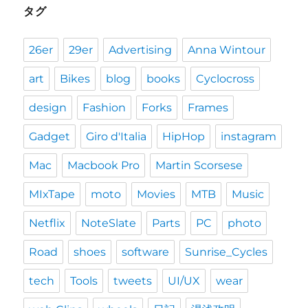
タグ
26er
29er
Advertising
Anna Wintour
art
Bikes
blog
books
Cyclocross
design
Fashion
Forks
Frames
Gadget
Giro d'Italia
HipHop
instagram
Mac
Macbook Pro
Martin Scorsese
MIxTape
moto
Movies
MTB
Music
Netflix
NoteSlate
Parts
PC
photo
Road
shoes
software
Sunrise_Cycles
tech
Tools
tweets
UI/UX
wear