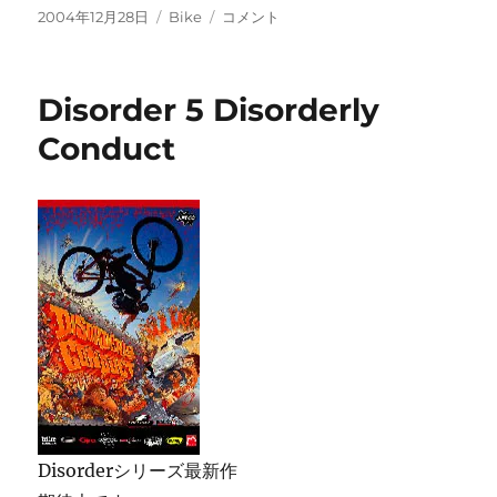
投
カ
AUTHOR
2004年12月28日
Bike
コメント
稿
テ
A-
日:
ゴ
GANG
リ
P.M
Disorder 5 Disorderly
ー
に
Conduct
Disorderシリーズ最新作