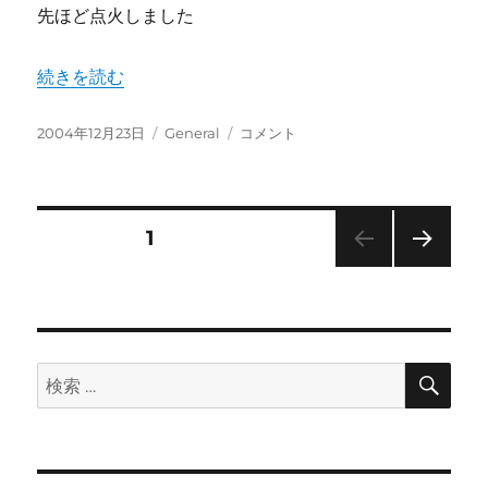
先ほど点火しました
“窯焚き” の
続きを読む
投
カ
窯
2004年12月23日
General
コメント
稿
テ
焚
日:
ゴ
き
リ
に
ー
投
固定ページ
1
次の
稿
ペー
ジ
ナ
検
検
ビ
索
索:
ゲ