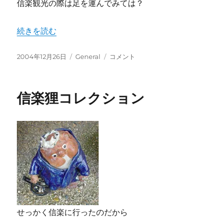
信楽観光の際は足を運んでみては？
“信楽美味いもの” の
続きを読む
投
カ
信
2004年12月26日
General
コメント
稿
テ
楽
日:
ゴ
美
リ
味
信楽狸コレクション
ー
い
も
の
に
せっかく信楽に行ったのだから