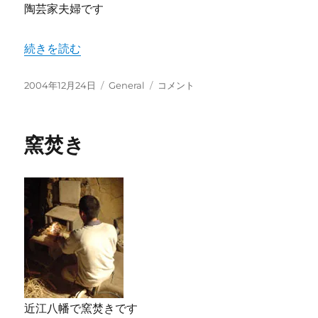
陶芸家夫婦です
“宴” の
続きを読む
投
カ
宴
2004年12月24日
General
コメント
稿
テ
に
日:
ゴ
リ
窯焚き
ー
近江八幡で窯焚きです