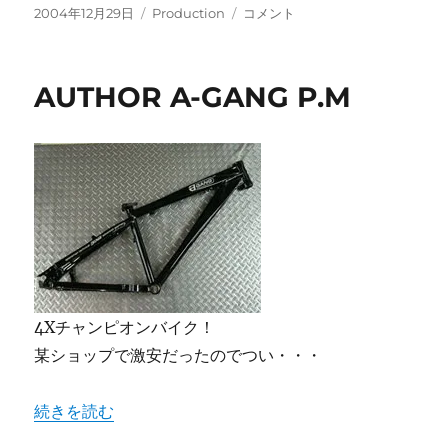
投
カ
Airframe
2004年12月29日
Production
コメント
稿
テ
Edit
日:
ゴ
に
リ
AUTHOR A-GANG P.M
ー
4Xチャンピオンバイク！
某ショップで激安だったのでつい・・・
“AUTHOR A-GANG P.M” の
続きを読む