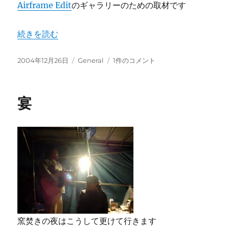
Airframe Edit
のギャラリーのための取材です
“インタビュー” の
続きを読む
投
カ
イ
2004年12月26日
General
1件のコメント
稿
テ
ン
日:
ゴ
タ
リ
ビ
宴
ー
ュ
ー
へ
の
窯焚きの夜はこうして更けて行きます