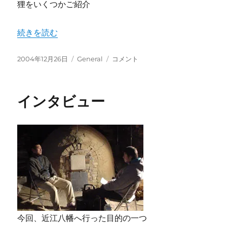
狸をいくつかご紹介
“信楽狸コレクション” の
続きを読む
投
カ
信
2004年12月26日
General
コメント
稿
テ
楽
日:
ゴ
狸
リ
コ
インタビュー
ー
レ
ク
シ
ョ
ン
に
今回、近江八幡へ行った目的の一つ