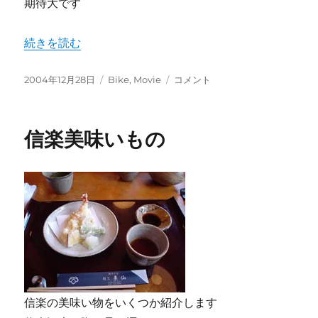
期待大です
“Disorder 5 Disorderly Conduct” の
続きを読む
投
カ
Disorder
2004年12月28日
Bike
,
Movie
コメント
稿
テ
5
日:
ゴ
Disorderly
リ
Conduct
信楽美味いもの
ー
に
信楽の美味い物をいくつか紹介します