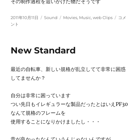
その制作過程を追いかけた物だそうです
投
カ
タ
CBCNET:L
2011年10月11日
Sound
Movies
,
Music
,
web Clips
コメ
稿
テ
グ
»
ント
日:
ゴ
Blog
リ
Archive
ー
»
New Standard
RE:GENER
–
five
最近の自転車、新しい規格が乱立してて非常に困惑
DJs
turn
してませんか？
the
tables
自分は非常に困っています
on
the
つい先日もイレギュラーな製品だったとはいえPF30
history
なんて規格のフレームを
of
使用することになりかけましたし・・・
music
に
昔が良かったなんていうんじゃないんですが