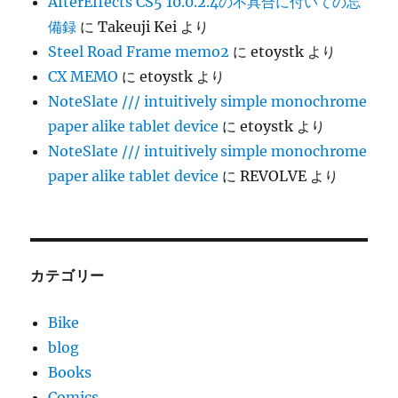
AfterEffects CS5 10.0.2.4の不具合に付いての忘
備録
に
Takeuji Kei
より
Steel Road Frame memo2
に
etoystk
より
CX MEMO
に
etoystk
より
NoteSlate /// intuitively simple monochrome
paper alike tablet device
に
etoystk
より
NoteSlate /// intuitively simple monochrome
paper alike tablet device
に
REVOLVE
より
カテゴリー
Bike
blog
Books
Comics