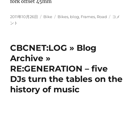
fork offset 45mm
投
カ
タ
Road
2011年10月26日
Bike
Bikes
,
blog
,
Frames
,
Road
コメ
稿
テ
グ
bike
ント
日:
ゴ
考
リ
え
ー
中・・・
CBCNET:LOG » Blog
に
Archive »
RE:GENERATION – five
DJs turn the tables on the
history of music