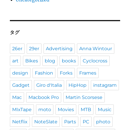
タグ
26er
29er
Advertising
Anna Wintour
art
Bikes
blog
books
Cyclocross
design
Fashion
Forks
Frames
Gadget
Giro d'Italia
HipHop
instagram
Mac
Macbook Pro
Martin Scorsese
MIxTape
moto
Movies
MTB
Music
Netflix
NoteSlate
Parts
PC
photo