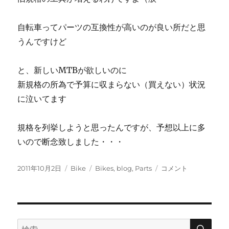
自転車ってパーツの互換性が高いのが良い所だと思
うんですけど
と、新しいMTBが欲しいのに
新規格の所為で予算に収まらない（買えない）状況
に泣いてます
規格を列挙しようと思ったんですが、予想以上に多
いので断念致しました・・・
投
カ
タ
New
2011年10月2日
Bike
Bikes
,
blog
,
Parts
コメント
稿
テ
グ
Standard
日:
ゴ
に
リ
ー
検
検