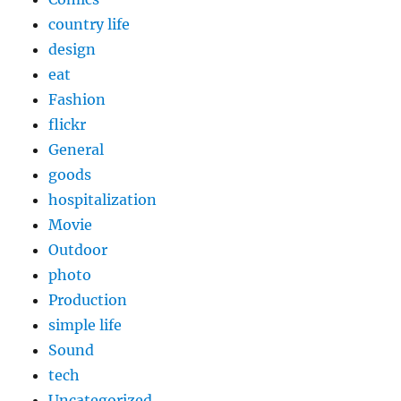
country life
design
eat
Fashion
flickr
General
goods
hospitalization
Movie
Outdoor
photo
Production
simple life
Sound
tech
Uncategorized