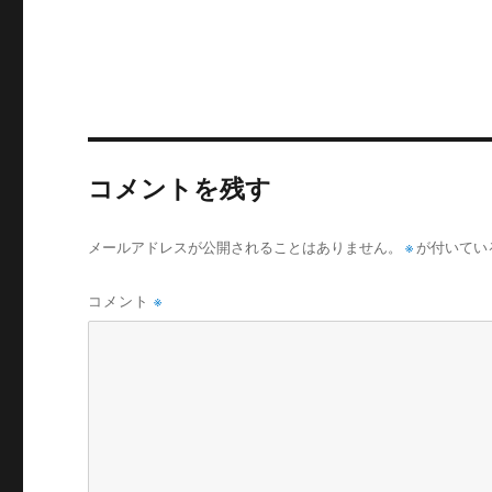
い
し
ウ
て
ィ
く
ン
だ
ド
さ
ウ
い
で
(
開
新
き
し
ま
い
す
ウ
)
ィ
ン
コメントを残す
ド
ウ
で
開
き
メールアドレスが公開されることはありません。
※
が付いてい
ま
す
)
コメント
※