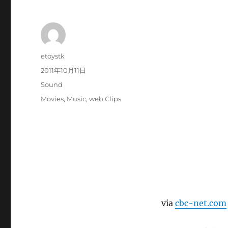
投
etoystk
稿
投
2011年10月11日
者
稿
カ
Sound
日:
テ
タ
Movies
,
Music
,
web Clips
ゴ
グ
リ
ー
via
cbc-net.com