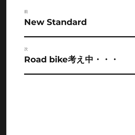
投
前
稿
New Standard
前
の
ナ
投
ビ
稿:
次
ゲ
Road bike考え中・・・
次
の
ー
投
シ
稿:
ョ
ン