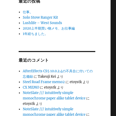
最近の投稿
仕事。
Solo Stove Ranger Kit
Lushlife – West Sounds
2020上半期買い物メモ、お仕事編
1年経ちました。
最近のコメント
AfterEffects CS5 10.0.2.4の不具合に付いての
忘備録
に
Takeuji Kei
より
Steel Road Frame memo2
に
etoystk
より
CX MEMO
に
etoystk
より
NoteSlate /// intuitively simple
monochrome paper alike tablet device
に
etoystk
より
NoteSlate /// intuitively simple
monochrome paper alike tablet device
に