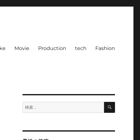
ke
Movie
Production
tech
Fashion
検
検
索
索: