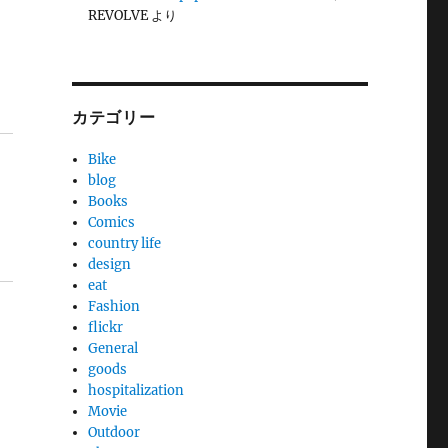
REVOLVE
より
カテゴリー
Bike
blog
Books
Comics
country life
design
eat
Fashion
flickr
General
goods
hospitalization
Movie
Outdoor