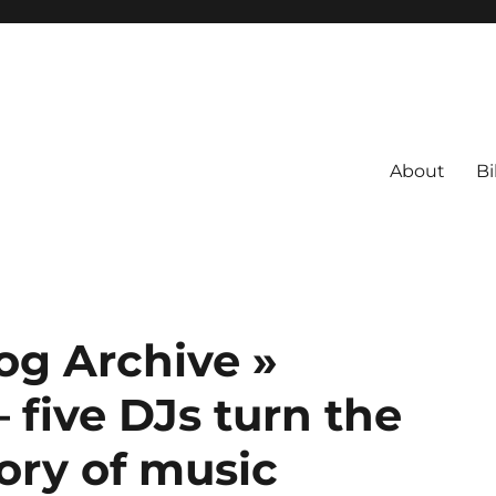
About
Bi
g Archive »
five DJs turn the
tory of music