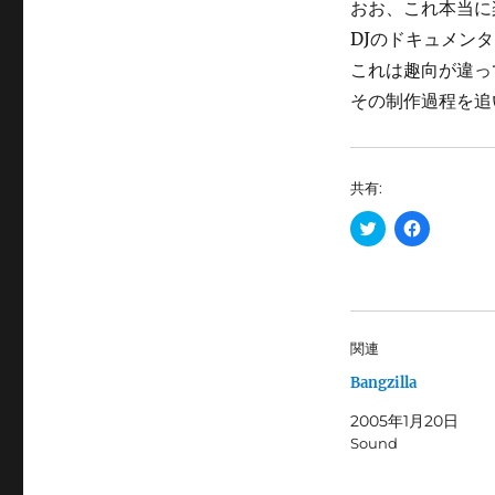
おお、これ本当に
DJのドキュメンタ
これは趣向が違っ
その制作過程を追
共有:
ク
F
リ
a
ッ
c
ク
e
し
b
て
o
T
o
w
k
i
で
関連
t
共
t
有
Bangzilla
e
す
r
る
で
に
2005年1月20日
共
は
有
ク
Sound
(
リ
新
ッ
し
ク