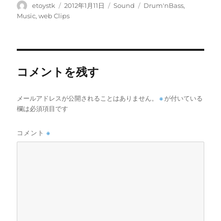
き
投
投
カ
タ
etoystk
2012年1月11日
Sound
Drum'nBass
,
ま
稿
稿
テ
グ
Music
,
web Clips
す
)
者
日:
ゴ
リ
ー
コメントを残す
メールアドレスが公開されることはありません。
※
が付いている
欄は必須項目です
コメント
※