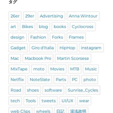
タグ
26er
29er
Advertising
Anna Wintour
art
Bikes
blog
books
Cyclocross
design
Fashion
Forks
Frames
Gadget
Giro d'Italia
HipHop
instagram
Mac
Macbook Pro
Martin Scorsese
MIxTape
moto
Movies
MTB
Music
Netflix
NoteSlate
Parts
PC
photo
Road
shoes
software
Sunrise_Cycles
tech
Tools
tweets
UI/UX
wear
web Clips
wheels
日記
湯浅政明