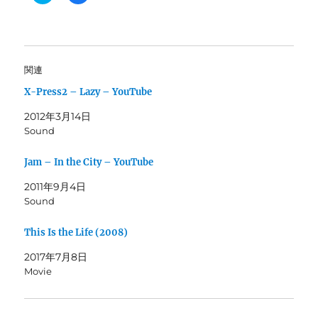
リ
a
ッ
c
ク
e
し
b
て
o
T
o
w
k
i
で
関連
t
共
t
有
X-Press2 – Lazy – YouTube
e
す
r
る
で
に
2012年3月14日
共
は
有
ク
Sound
(
リ
新
ッ
し
ク
Jam – In the City – YouTube
い
し
ウ
て
ィ
く
2011年9月4日
ン
だ
Sound
ド
さ
ウ
い
で
(
開
新
This Is the Life (2008)
き
し
ま
い
2017年7月8日
す
ウ
)
ィ
Movie
ン
ド
ウ
で
開