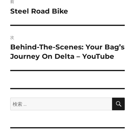
前
稿
Steel Road Bike
前
の
ナ
投
ビ
稿:
次
ゲ
Behind-The-Scenes: Your Bag’s
次
の
Journey On Delta – YouTube
ー
投
シ
稿:
ョ
ン
検
検
索
索: