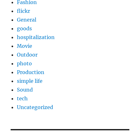
Fashion
flickr
General
goods
hospitalization
Movie
Outdoor
photo
Production
simple life
Sound
tech
Uncategorized