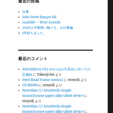
最近の投稿
仕事。
Solo Stove Ranger Kit
Lushlife – West Sounds
2020上半期買い物メモ、お仕事編
1年経ちました。
最近のコメント
AfterEffects CS5 10.0.2.4の不具合に付いての
忘備録
に
Takeuji Kei
より
Steel Road Frame memo2
に
etoystk
より
CX MEMO
に
etoystk
より
NoteSlate /// intuitively simple
monochrome paper alike tablet device
に
etoystk
より
NoteSlate /// intuitively simple
monochrome paper alike tablet device
に