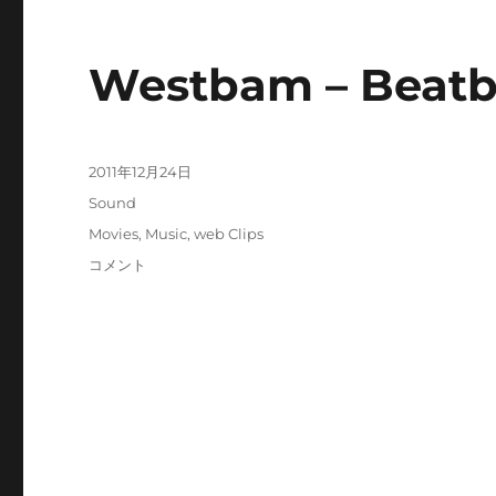
Westbam – Beatb
投
2011年12月24日
稿
カ
Sound
日:
テ
タ
Movies
,
Music
,
web Clips
ゴ
グ
Westbam
コメント
リ
–
ー
Beatbox
Rocker
–
YouTube
に