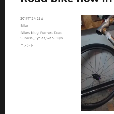
投
2011年12月25日
稿
カ
Bike
日:
テ
タ
Bikes
,
blog
,
Frames
,
Road
,
ゴ
グ
Sunrise_Cycles
,
web Clips
リ
Road
コメント
ー
bike
now
in
progress
に