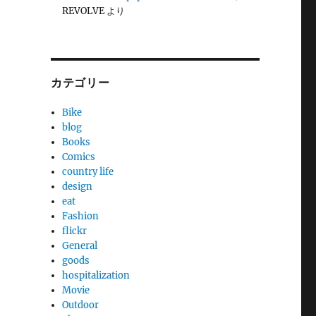
REVOLVE
より
カテゴリー
Bike
blog
Books
Comics
country life
design
eat
Fashion
flickr
General
goods
hospitalization
Movie
Outdoor