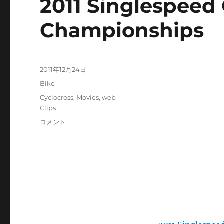
2011 Singlespeed
Championships
投
2011年12月24日
稿
カ
Bike
日:
テ
タ
Cyclocross
,
Movies
,
web
ゴ
グ
Clips
リ
2011
コメント
ー
Singlespeed
Cyclocross
World
Championships
に