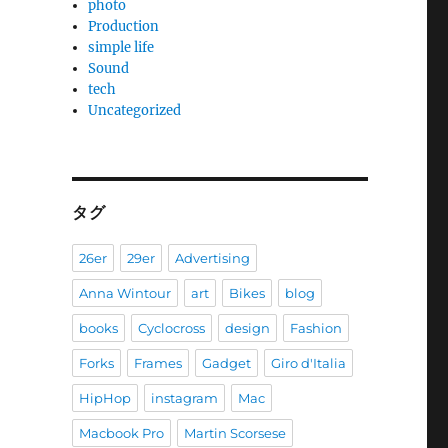
photo
Production
simple life
Sound
tech
Uncategorized
タグ
26er
29er
Advertising
Anna Wintour
art
Bikes
blog
books
Cyclocross
design
Fashion
Forks
Frames
Gadget
Giro d'Italia
HipHop
instagram
Mac
Macbook Pro
Martin Scorsese