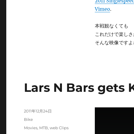
2011 Singlespee
Vimeo
.
本戦観なくても
これだけで楽しさ
そんな映像ですよ
Lars N Bars gets 
投
2011年12月24日
稿
カ
Bike
日:
テ
タ
Movies
,
MTB
,
web Clips
ゴ
グ