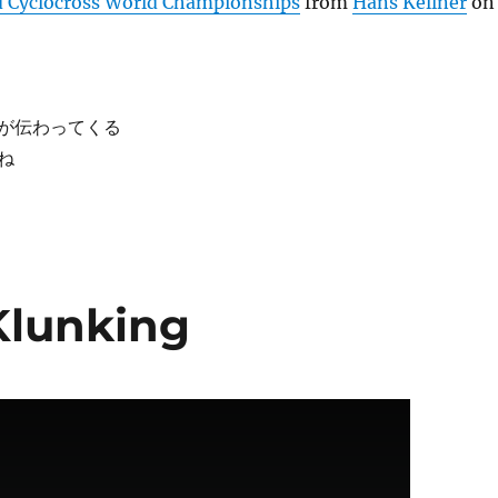
d Cyclocross World Championships
from
Hans Kellner
on
が伝わってくる
ね
Klunking