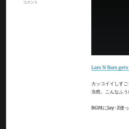
Lars
コメント
リ
N
ー
Bars
gets
Klunking
に
Lars N Bars get
カッコイイしすご
当然、こんなふう
BGMにJay-Z