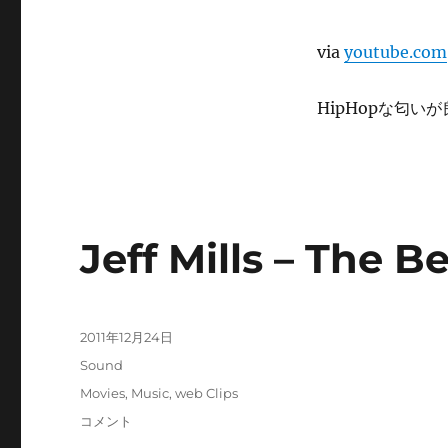
via
youtube.com
HipHopな匂い
Jeff Mills – The B
投
2011年12月24日
稿
カ
Sound
日:
テ
タ
Movies
,
Music
,
web Clips
ゴ
グ
Jeff
コメント
リ
Mills