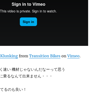
s Klunking
from
Transition Bikes
on
Vimeo
.
く速い 機材じゃないんだなーって思う
に乗るなんて出来ません・・・
使ってるのも良い！