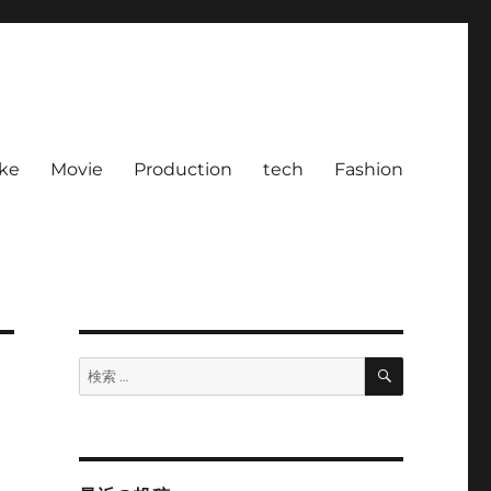
ke
Movie
Production
tech
Fashion
検
検
索
索: