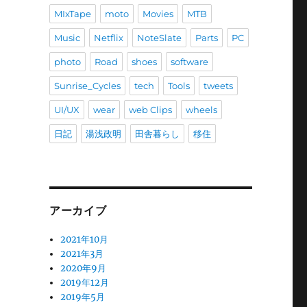
MIxTape
moto
Movies
MTB
Music
Netflix
NoteSlate
Parts
PC
photo
Road
shoes
software
Sunrise_Cycles
tech
Tools
tweets
UI/UX
wear
web Clips
wheels
日記
湯浅政明
田舎暮らし
移住
アーカイブ
2021年10月
2021年3月
2020年9月
2019年12月
2019年5月