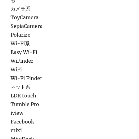
も
カメラ系
ToyCamera
SepiaCamera
Polarize
Wi-Fi系
Easy Wi-Fi
WiFinder
WiFi
Wi-Fi Finder
ネット系
LDR touch
Tumble Pro
iview
Facebook
mixi