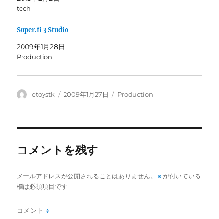
ン
だ
tech
ド
さ
ウ
い
で
(
開
新
Super.fi 3 Studio
き
し
ま
い
2009年1月28日
す
ウ
)
ィ
Production
ン
ド
ウ
で
開
き
投
投
カ
etoystk
2009年1月27日
Production
ま
稿
稿
テ
す
)
者
日:
ゴ
リ
ー
コメントを残す
メールアドレスが公開されることはありません。
※
が付いている
欄は必須項目です
コメント
※