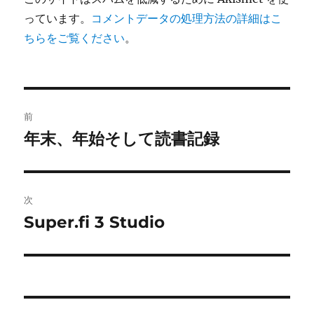
っています。
コメントデータの処理方法の詳細はこ
ちらをご覧ください
。
投
前
稿
年末、年始そして読書記録
前
の
ナ
投
ビ
稿:
次
ゲ
Super.fi 3 Studio
次
の
ー
投
シ
稿:
ョ