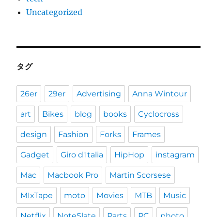
Uncategorized
タグ
26er
29er
Advertising
Anna Wintour
art
Bikes
blog
books
Cyclocross
design
Fashion
Forks
Frames
Gadget
Giro d'Italia
HipHop
instagram
Mac
Macbook Pro
Martin Scorsese
MIxTape
moto
Movies
MTB
Music
Netflix
NoteSlate
Parts
PC
photo