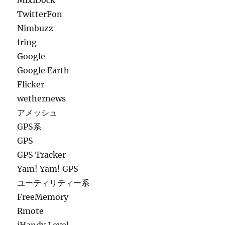
MixiDock
TwitterFon
Nimbuzz
fring
Google
Google Earth
Flicker
wethernews
アメッシュ
GPS系
GPS
GPS Tracker
Yam! Yam! GPS
ユーティリティー系
FreeMemory
Rmote