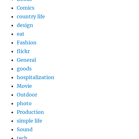
Comics
country life
design
eat
Fashion
flickr
General
goods
hospitalization
Movie
Outdoor
photo
Production
simple life
Sound
tech