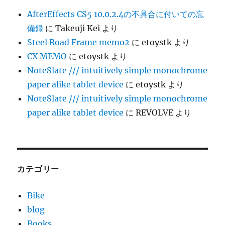
AfterEffects CS5 10.0.2.4の不具合に付いての忘
備録
に
Takeuji Kei
より
Steel Road Frame memo2
に
etoystk
より
CX MEMO
に
etoystk
より
NoteSlate /// intuitively simple monochrome
paper alike tablet device
に
etoystk
より
NoteSlate /// intuitively simple monochrome
paper alike tablet device
に
REVOLVE
より
カテゴリー
Bike
blog
Books