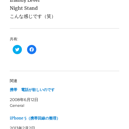
iHandy Level
Night Stand
こんな感じです（笑）
共有:
ク
F
リ
a
ッ
c
ク
e
し
b
て
o
T
o
w
k
i
で
関連
t
共
t
有
携帯 電話が欲しいのです
e
す
r
る
で
に
2008年6月12日
共
は
有
ク
General
(
リ
新
ッ
し
ク
iPhone 5（携帯回線の整理）
い
し
ウ
て
ィ
く
2013年2月2日