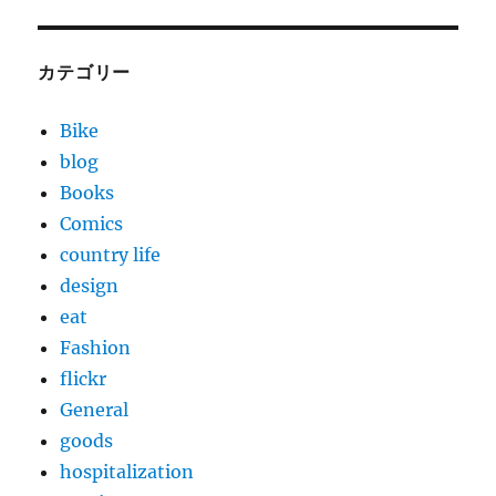
カテゴリー
Bike
blog
Books
Comics
country life
design
eat
Fashion
flickr
General
goods
hospitalization