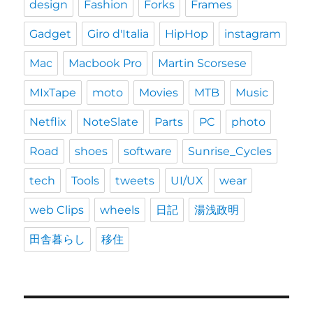
design
Fashion
Forks
Frames
Gadget
Giro d'Italia
HipHop
instagram
Mac
Macbook Pro
Martin Scorsese
MIxTape
moto
Movies
MTB
Music
Netflix
NoteSlate
Parts
PC
photo
Road
shoes
software
Sunrise_Cycles
tech
Tools
tweets
UI/UX
wear
web Clips
wheels
日記
湯浅政明
田舎暮らし
移住