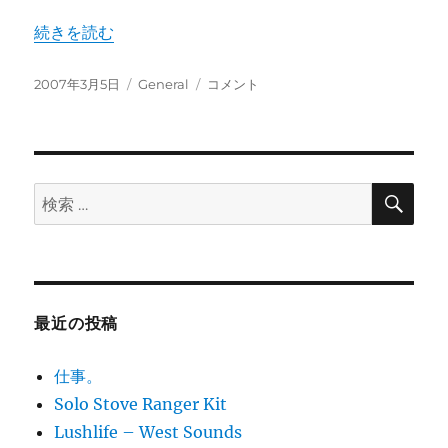
“もう、春ですねー” の
続きを読む
投
カ
も
2007年3月5日
General
コメント
稿
テ
う、
日:
ゴ
春
リ
で
ー
す
ね
検
検
索
ー
索:
に
最近の投稿
仕事。
Solo Stove Ranger Kit
Lushlife – West Sounds