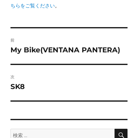
ちらをご覧ください
。
投
前
稿
My Bike(VENTANA PANTERA)
前
の
ナ
投
ビ
稿:
次
ゲ
SK8
次
の
ー
投
シ
稿:
ョ
検
検
索
ン