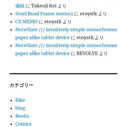
備録
に
Takeuji Kei
より
Steel Road Frame memo2
に
etoystk
より
CX MEMO
に
etoystk
より
NoteSlate /// intuitively simple monochrome
paper alike tablet device
に
etoystk
より
NoteSlate /// intuitively simple monochrome
paper alike tablet device
に
REVOLVE
より
カテゴリー
Bike
blog
Books
Comics