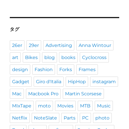
タグ
26er
29er
Advertising
Anna Wintour
art
Bikes
blog
books
Cyclocross
design
Fashion
Forks
Frames
Gadget
Giro d'Italia
HipHop
instagram
Mac
Macbook Pro
Martin Scorsese
MIxTape
moto
Movies
MTB
Music
Netflix
NoteSlate
Parts
PC
photo