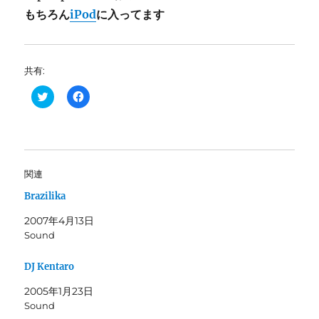
もちろん
iPod
に入ってます
共有:
ク
F
リ
a
ッ
c
ク
e
し
b
て
o
T
o
w
k
i
で
関連
t
共
t
有
Brazilika
e
す
r
る
で
に
2007年4月13日
共
は
有
ク
Sound
(
リ
新
ッ
し
ク
DJ Kentaro
い
し
ウ
て
ィ
く
2005年1月23日
ン
だ
Sound
ド
さ
ウ
い