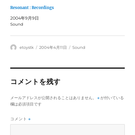
で
(
開
新
Resonant : Recordings
き
し
ま
い
2004年9月9日
す
ウ
)
ィ
Sound
ン
ド
ウ
で
開
き
投
投
カ
etoystk
2004年4月11日
Sound
ま
稿
稿
テ
す
)
者
日:
ゴ
リ
ー
コメントを残す
メールアドレスが公開されることはありません。
※
が付いている
欄は必須項目です
コメント
※