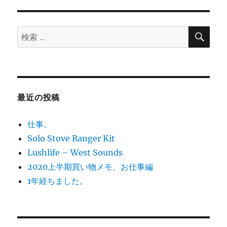
リ
プ
ー
ロ
が
検
検
索
教
索:
え
る
Web
デ
ィ
最近の投稿
レ
ク
仕事。
シ
ョ
Solo Stove Ranger Kit
ン
Lushlife – West Sounds
の
2020上半期買い物メモ、お仕事編
最
新
1年経ちました。
常
識
知
ら