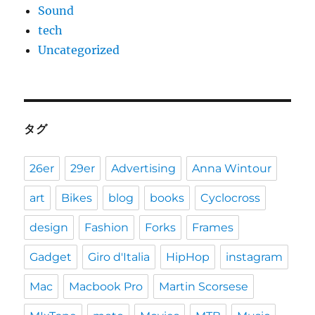
Sound
tech
Uncategorized
タグ
26er
29er
Advertising
Anna Wintour
art
Bikes
blog
books
Cyclocross
design
Fashion
Forks
Frames
Gadget
Giro d'Italia
HipHop
instagram
Mac
Macbook Pro
Martin Scorsese