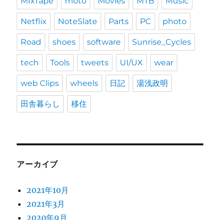
MIxTape
moto
Movies
MTB
Music
Netflix
NoteSlate
Parts
PC
photo
Road
shoes
software
Sunrise_Cycles
tech
Tools
tweets
UI/UX
wear
web Clips
wheels
日記
湯浅政明
田舎暮らし
移住
アーカイブ
2021年10月
2021年3月
2020年9月