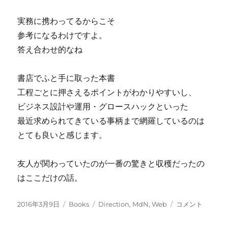
実務に携わってるからこそ
参考になるわけですよ。
答え合わせ的なね
書店でふと手に取った本書
工程ごとに押さえるポイントがわかりやすいし、
ビジネス設計や運用・グロースハックといった
最近求められてきている事柄まで網羅しているのは
とても良いと感じます。
友人が関わっていたのが一番の驚きと収穫だったの
はここだけの話。
投
カ
タ
現
2016年3月9日
Books
Direction
,
MdN
,
Web
コメント
稿
テ
グ
場
日:
ゴ
の