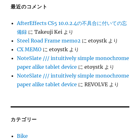
な
最近のコメント
い
と
困
AfterEffects CS5 10.0.2.4の不具合に付いての忘
る
備録
に
Takeuji Kei
より
Web
Steel Road Frame memo2
に
etoystk
より
デ
ザ
CX MEMO
に
etoystk
より
イ
NoteSlate /// intuitively simple monochrome
ン
paper alike tablet device
に
etoystk
より
の
新
NoteSlate /// intuitively simple monochrome
ル
paper alike tablet device
に
REVOLVE
より
ー
ル
2
に
カテゴリー
Bike