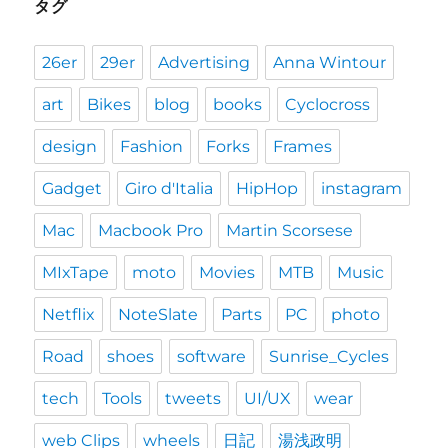
タグ
26er
29er
Advertising
Anna Wintour
art
Bikes
blog
books
Cyclocross
design
Fashion
Forks
Frames
Gadget
Giro d'Italia
HipHop
instagram
Mac
Macbook Pro
Martin Scorsese
MIxTape
moto
Movies
MTB
Music
Netflix
NoteSlate
Parts
PC
photo
Road
shoes
software
Sunrise_Cycles
tech
Tools
tweets
UI/UX
wear
web Clips
wheels
日記
湯浅政明