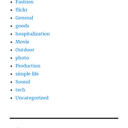
Fashion
flickr
General
goods
hospitalization
Movie
Outdoor
photo
Production
simple life
Sound
tech
Uncategorized