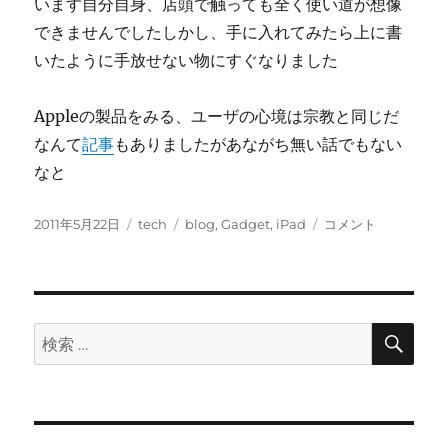
います自分自身、店頭で触っても全く使い道が想像
できませんでしたしかし、手に入れてみたら上に書
いたように手放せない物にすぐなりました
Appleの製品をみる、ユーザの心境は宗教と同じだ
なんて
記事
もありましたがあながち無い話でもない
なと
投
カ
タ
iPad2
2011年5月22日
tech
blog
,
Gadget
,
iPad
コメント
稿
テ
グ
所
日:
ゴ
感
リ
に
ー
検
検
索
索: