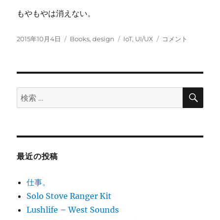
もやもやは消えない。
投
カ
タ
さ
2015年10月4日
Books
,
design
IoT
,
UI/UX
コメント
稿
テ
グ
よ
日:
ゴ
な
リ
ら、
ー
イ
ン
検
検
索
タ
索:
フ
ェ
ー
ス
-
最近の投稿
脱
「画
仕事。
面」
の
Solo Stove Ranger Kit
思
Lushlife – West Sounds
考