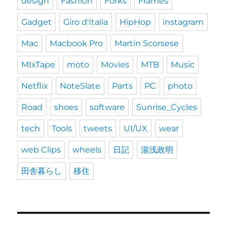
design
Fashion
Forks
Frames
Gadget
Giro d'Italia
HipHop
instagram
Mac
Macbook Pro
Martin Scorsese
MIxTape
moto
Movies
MTB
Music
Netflix
NoteSlate
Parts
PC
photo
Road
shoes
software
Sunrise_Cycles
tech
Tools
tweets
UI/UX
wear
web Clips
wheels
日記
湯浅政明
田舎暮らし
移住