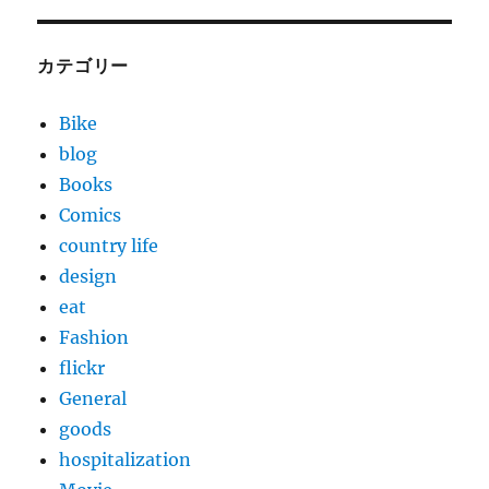
カテゴリー
Bike
blog
Books
Comics
country life
design
eat
Fashion
flickr
General
goods
hospitalization