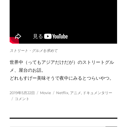
ストリート・グルメを求めて
世界中（ってもアジアだけだが）のストリートグル
メ、屋台のお話。
どれもすげー美味そうで夜中にみるとつらいやつ。
投
カ
タ
2019年5月22日
Movie
Netflix
,
アニメ
,
ドキュメンタリー
稿
Netflix
テ
グ
コメント
日:
が
ゴ
捗
リ
り
ー
ま