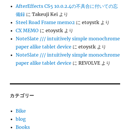
AfterEffects CS5 10.0.2.4の不具合に付いての忘
備録
に
Takeuji Kei
より
Steel Road Frame memo2
に
etoystk
より
CX MEMO
に
etoystk
より
NoteSlate /// intuitively simple monochrome
paper alike tablet device
に
etoystk
より
NoteSlate /// intuitively simple monochrome
paper alike tablet device
に
REVOLVE
より
カテゴリー
Bike
blog
Books