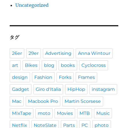
Uncategorized
タグ
26er
29er
Advertising
Anna Wintour
art
Bikes
blog
books
Cyclocross
design
Fashion
Forks
Frames
Gadget
Giro d'Italia
HipHop
instagram
Mac
Macbook Pro
Martin Scorsese
MIxTape
moto
Movies
MTB
Music
Netflix
NoteSlate
Parts
PC
photo