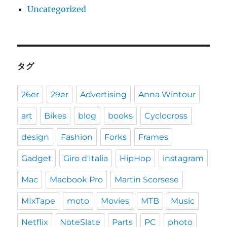
Uncategorized
タグ
26er
29er
Advertising
Anna Wintour
art
Bikes
blog
books
Cyclocross
design
Fashion
Forks
Frames
Gadget
Giro d'Italia
HipHop
instagram
Mac
Macbook Pro
Martin Scorsese
MIxTape
moto
Movies
MTB
Music
Netflix
NoteSlate
Parts
PC
photo