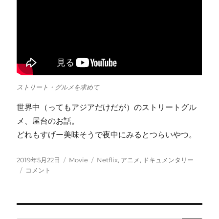
ストリート・グルメを求めて
世界中（ってもアジアだけだが）のストリートグル
メ、屋台のお話。
どれもすげー美味そうで夜中にみるとつらいやつ。
投
カ
タ
2019年5月22日
Movie
Netflix
,
アニメ
,
ドキュメンタリー
稿
Netflix
テ
グ
コメント
日:
が
ゴ
捗
リ
り
ー
ま