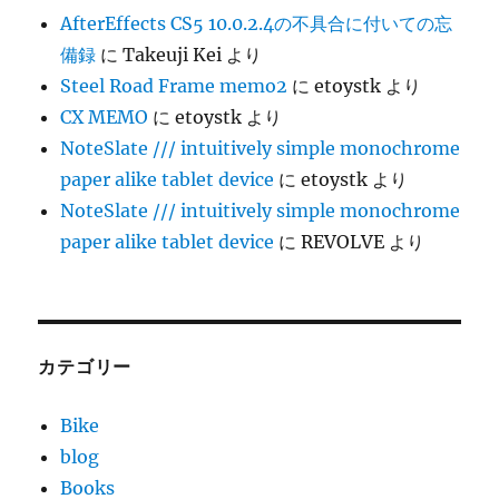
AfterEffects CS5 10.0.2.4の不具合に付いての忘
備録
に
Takeuji Kei
より
Steel Road Frame memo2
に
etoystk
より
CX MEMO
に
etoystk
より
NoteSlate /// intuitively simple monochrome
paper alike tablet device
に
etoystk
より
NoteSlate /// intuitively simple monochrome
paper alike tablet device
に
REVOLVE
より
カテゴリー
Bike
blog
Books