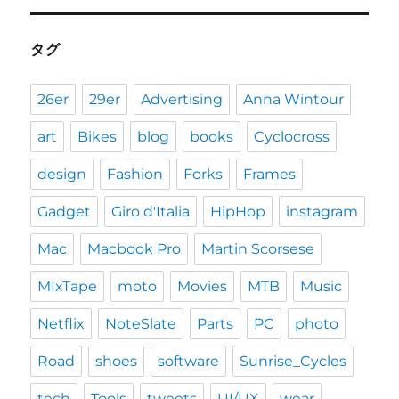
タグ
26er
29er
Advertising
Anna Wintour
art
Bikes
blog
books
Cyclocross
design
Fashion
Forks
Frames
Gadget
Giro d'Italia
HipHop
instagram
Mac
Macbook Pro
Martin Scorsese
MIxTape
moto
Movies
MTB
Music
Netflix
NoteSlate
Parts
PC
photo
Road
shoes
software
Sunrise_Cycles
tech
Tools
tweets
UI/UX
wear