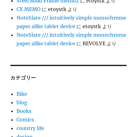
Steel Road Frame memo2
に
etoystk
より
CX MEMO
に
etoystk
より
NoteSlate /// intuitively simple monochrome
paper alike tablet device
に
etoystk
より
NoteSlate /// intuitively simple monochrome
paper alike tablet device
に
REVOLVE
より
カテゴリー
Bike
blog
Books
Comics
country life
design