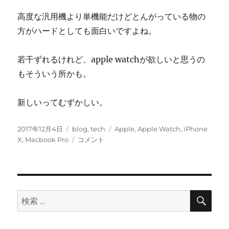
高度な汎用機より単機能だけどとんがっている物の
方がハードとしても面白いですよね。
若干ずれるけれど、apple watchが欲しいと思うの
もそういう所かも。
新しいってむずかしい。
投
カ
タ
2017年12月4日
blog
,
tech
Apple
,
Apple Watch
,
iPhone
稿
テ
わ
グ
X
,
Macbook Pro
コメント
日:
ゴ
く
リ
わ
ー
く
し
な
検
検
索
い。
索:
に