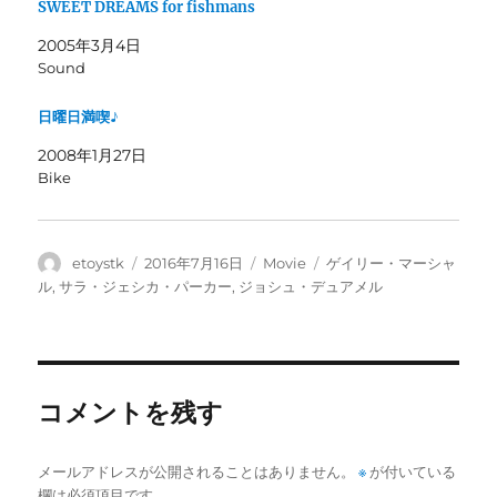
SWEET DREAMS for fishmans
い
し
ウ
て
ィ
く
2005年3月4日
ン
だ
Sound
ド
さ
ウ
い
で
(
開
新
日曜日満喫♪
き
し
ま
い
2008年1月27日
す
ウ
)
ィ
Bike
ン
ド
ウ
で
開
き
投
投
カ
タ
etoystk
2016年7月16日
Movie
ゲイリー・マーシャ
ま
稿
稿
テ
グ
ル
,
サラ・ジェシカ・パーカー
,
ジョシュ・デュアメル
す
)
者
日:
ゴ
リ
ー
コメントを残す
メールアドレスが公開されることはありません。
※
が付いている
欄は必須項目です