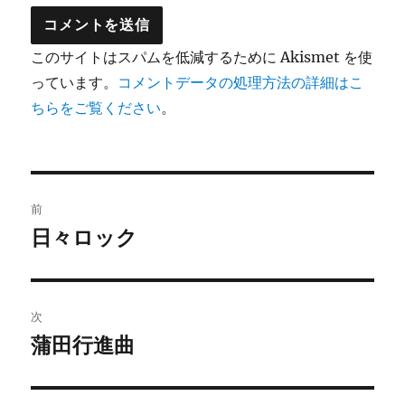
このサイトはスパムを低減するために Akismet を使
っています。
コメントデータの処理方法の詳細はこ
ちらをご覧ください
。
投
前
稿
日々ロック
前
の
ナ
投
ビ
稿:
次
ゲ
蒲田行進曲
次
の
ー
投