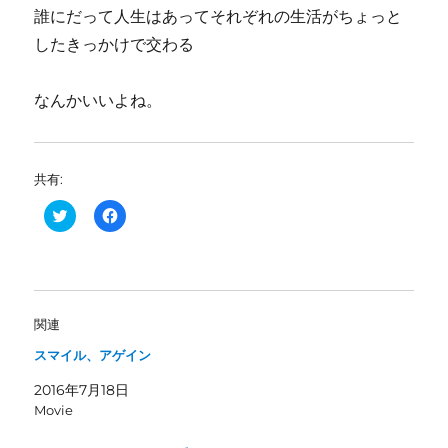
誰にだって人生はあってそれぞれの生活がちょっと
したきっかけで交わる
なんかいいよね。
共有:
ク
F
リ
a
ッ
c
ク
e
し
b
て
o
T
o
w
k
i
で
関連
t
共
t
有
スマイル、アゲイン
e
す
r
る
で
に
2016年7月18日
共
は
有
ク
Movie
(
リ
新
ッ
し
ク