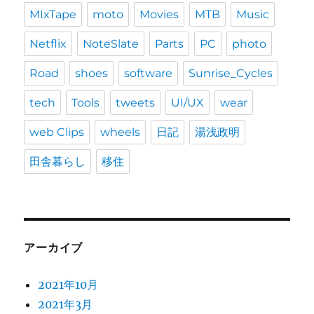
MIxTape
moto
Movies
MTB
Music
Netflix
NoteSlate
Parts
PC
photo
Road
shoes
software
Sunrise_Cycles
tech
Tools
tweets
UI/UX
wear
web Clips
wheels
日記
湯浅政明
田舎暮らし
移住
アーカイブ
2021年10月
2021年3月