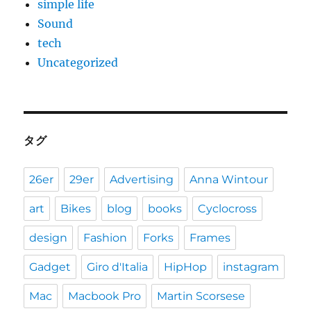
simple life
Sound
tech
Uncategorized
タグ
26er
29er
Advertising
Anna Wintour
art
Bikes
blog
books
Cyclocross
design
Fashion
Forks
Frames
Gadget
Giro d'Italia
HipHop
instagram
Mac
Macbook Pro
Martin Scorsese