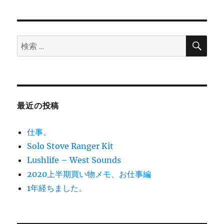
シ
稿:
ョ
検
検
索
ン
索:
最近の投稿
仕事。
Solo Stove Ranger Kit
Lushlife – West Sounds
2020上半期買い物メモ、お仕事編
1年経ちました。