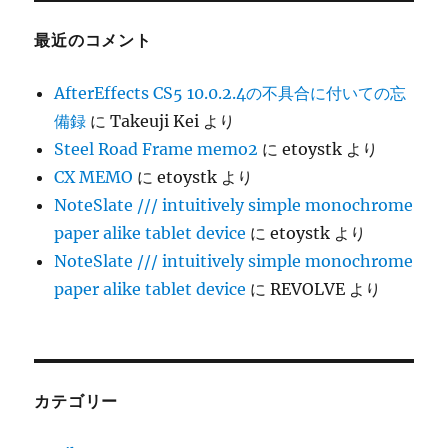
最近のコメント
AfterEffects CS5 10.0.2.4の不具合に付いての忘
備録
に
Takeuji Kei
より
Steel Road Frame memo2
に
etoystk
より
CX MEMO
に
etoystk
より
NoteSlate /// intuitively simple monochrome
paper alike tablet device
に
etoystk
より
NoteSlate /// intuitively simple monochrome
paper alike tablet device
に
REVOLVE
より
カテゴリー