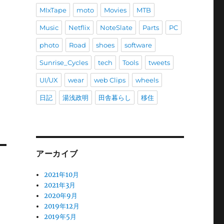
MIxTape
moto
Movies
MTB
Music
Netflix
NoteSlate
Parts
PC
photo
Road
shoes
software
Sunrise_Cycles
tech
Tools
tweets
UI/UX
wear
web Clips
wheels
日記
湯浅政明
田舎暮らし
移住
アーカイブ
2021年10月
2021年3月
2020年9月
2019年12月
2019年5月