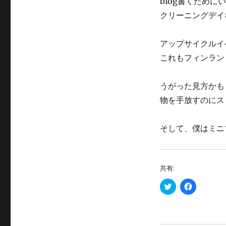
blog書くため
クリーニングデイ
アップサイクルイ
これもフィンラン
うがった見方かも
物を手放すのにス
そして、僕はミニ
共有:
ク
F
リ
a
ッ
c
ク
e
し
b
て
o
T
o