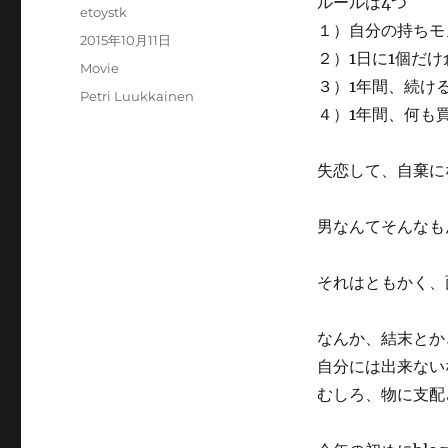
ルールは4つ
投
etoystk
１）自分の持ちモ
稿
投
2015年10月11日
者
２）1日に1個だ
稿
カ
Movie
日:
３）1年間、続け
テ
タ
Petri Luukkainen
ゴ
４）1年間、何も
グ
リ
ー
失恋して、自棄に
男なんてそんなも
それはともかく、
なんか、結末とか
自分には出来ない
むしろ、物に支配