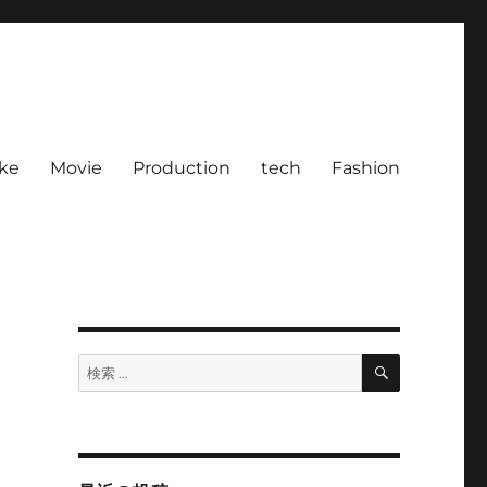
ke
Movie
Production
tech
Fashion
検
検
索
索: