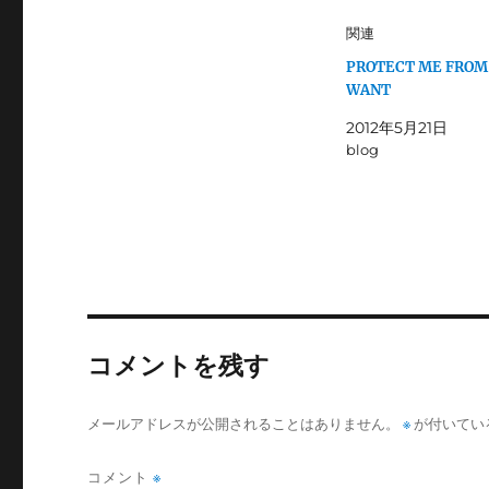
w
k
i
で
関連
t
共
t
有
PROTECT ME FROM
e
す
r
る
WANT
で
に
共
は
有
ク
2012年5月21日
(
リ
blog
新
ッ
し
ク
い
し
ウ
て
ィ
く
ン
だ
ド
さ
ウ
い
で
(
開
新
き
し
ま
い
す
ウ
)
ィ
ン
コメントを残す
ド
ウ
で
開
き
メールアドレスが公開されることはありません。
※
が付いてい
ま
す
)
コメント
※