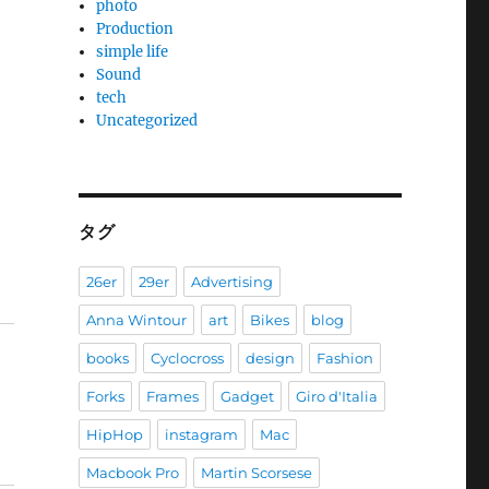
photo
Production
simple life
Sound
tech
Uncategorized
タグ
26er
29er
Advertising
Anna Wintour
art
Bikes
blog
books
Cyclocross
design
Fashion
Forks
Frames
Gadget
Giro d'Italia
HipHop
instagram
Mac
Macbook Pro
Martin Scorsese