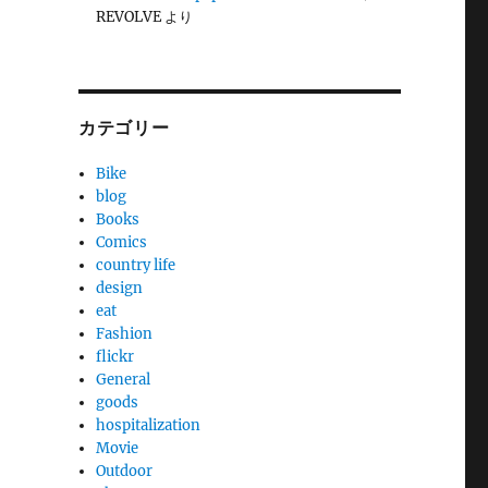
REVOLVE
より
カテゴリー
Bike
blog
Books
Comics
country life
design
eat
Fashion
flickr
General
goods
hospitalization
Movie
Outdoor