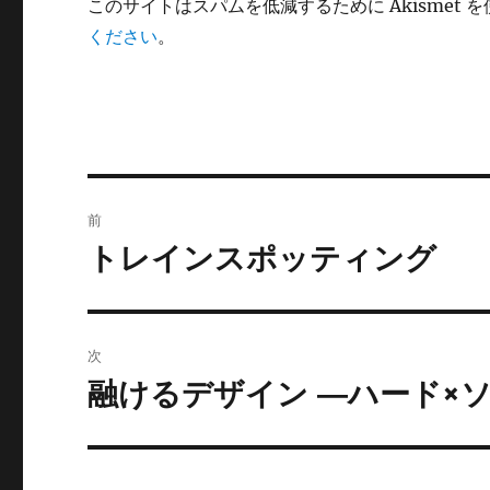
このサイトはスパムを低減するために Akismet 
ください
。
投
前
稿
トレインスポッティング
前
の
ナ
投
ビ
稿:
次
ゲ
融けるデザイン ―ハード×
次
の
ー
投
シ
稿: