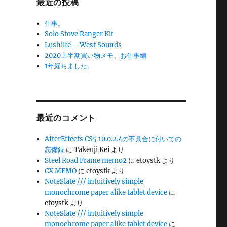
最近の投稿
仕事。
Solo Stove Ranger Kit
Lushlife – West Sounds
2020上半期買い物メモ、お仕事編
1年経ちました。
最近のコメント
AfterEffects CS5 10.0.2.4の不具合に付いての
忘備録
に
Takeuji Kei
より
Steel Road Frame memo2
に
etoystk
より
CX MEMO
に
etoystk
より
NoteSlate /// intuitively simple
monochrome paper alike tablet device
に
etoystk
より
NoteSlate /// intuitively simple
monochrome paper alike tablet device
に