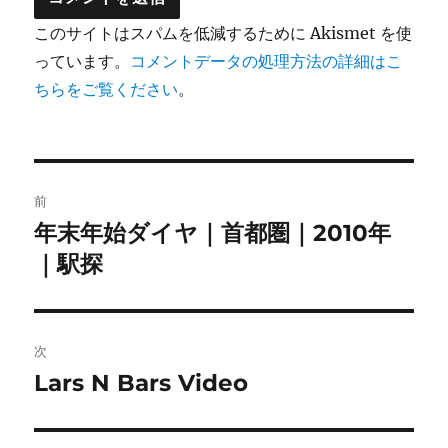
このサイトはスパムを低減するために Akismet を使
っています。
コメントデータの処理方法の詳細はこ
ちらをご覧ください
。
投
前
稿
年末年始ダイヤ｜首都圏｜2010年
前
の
｜駅探
ナ
投
ビ
稿:
ゲ
次
Lars N Bars Video
次
ー
の
シ
投