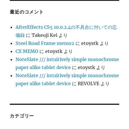
最近のコメント
AfterEffects CS5 10.0.2.4の不具合に付いての忘
備録
に
Takeuji Kei
より
Steel Road Frame memo2
に
etoystk
より
CX MEMO
に
etoystk
より
NoteSlate /// intuitively simple monochrome
paper alike tablet device
に
etoystk
より
NoteSlate /// intuitively simple monochrome
paper alike tablet device
に
REVOLVE
より
カテゴリー