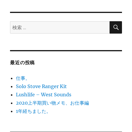
稿:
ョ
ン
検
検
索
索:
最近の投稿
仕事。
Solo Stove Ranger Kit
Lushlife – West Sounds
2020上半期買い物メモ、お仕事編
1年経ちました。