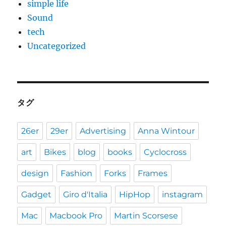
simple life
Sound
tech
Uncategorized
タグ
26er
29er
Advertising
Anna Wintour
art
Bikes
blog
books
Cyclocross
design
Fashion
Forks
Frames
Gadget
Giro d'Italia
HipHop
instagram
Mac
Macbook Pro
Martin Scorsese