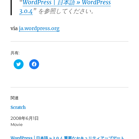
“
WordPress | 日本語 » WordPress
3.0.4
” を参照してください。
via
ja.wordpress.org
共有:
ク
F
リ
a
ッ
c
ク
e
し
b
て
o
T
o
w
k
i
で
関連
t
共
t
有
Scratch
e
す
r
る
で
に
2008年6月1日
共
は
有
ク
Movie
(
リ
新
ッ
し
ク
WordPress | 日本語 » 3.0.4 重要なセキュリティアップデート