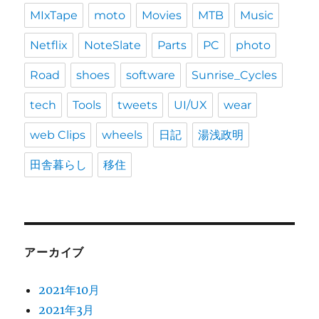
MIxTape
moto
Movies
MTB
Music
Netflix
NoteSlate
Parts
PC
photo
Road
shoes
software
Sunrise_Cycles
tech
Tools
tweets
UI/UX
wear
web Clips
wheels
日記
湯浅政明
田舎暮らし
移住
アーカイブ
2021年10月
2021年3月