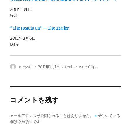
い
し
ウ
て
ィ
く
2011年1月1日
ン
だ
tech
ド
さ
ウ
い
で
(
開
新
“The Heat is On” – The Trailer
き
し
ま
い
2012年3月6日
す
ウ
)
ィ
Bike
ン
ド
ウ
で
開
き
投
投
カ
タ
etoystk
2011年1月1日
tech
web Clips
ま
稿
稿
テ
グ
す
)
者
日:
ゴ
リ
ー
コメントを残す
メールアドレスが公開されることはありません。
※
が付いている
欄は必須項目です