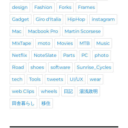
design
Fashion
Forks
Frames
Gadget
Giro d'Italia
HipHop
instagram
Mac
Macbook Pro
Martin Scorsese
MIxTape
moto
Movies
MTB
Music
Netflix
NoteSlate
Parts
PC
photo
Road
shoes
software
Sunrise_Cycles
tech
Tools
tweets
UI/UX
wear
web Clips
wheels
日記
湯浅政明
田舎暮らし
移住