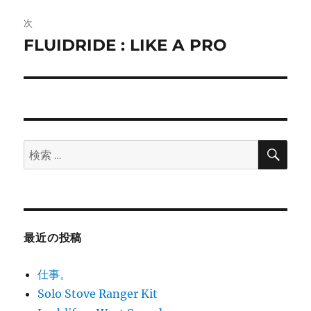
投
ビ
稿:
次
ゲ
FLUIDRIDE : LIKE A PRO
次
の
ー
投
シ
稿:
ョ
検
検
索
ン
索:
最近の投稿
仕事。
Solo Stove Ranger Kit