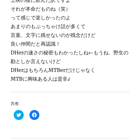
上映の後に飲んだ訳ですよ
それが本命だものね（笑）
って感じで楽しかったのよ
あまりのもぶっちゃけ話が多くて
言葉、文字に残せないのが残念だけど
良い仲間だと再認識！
DHerの速さの秘密もわかったしね←もうね、野生の
勘としか言えないけど
DHerはもちろんMTBerだけじゃなく
MTBに興味ある人は是非♪
共有:
ク
F
リ
a
ッ
c
ク
e
し
b
て
o
T
o