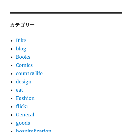
カテゴリー
Bike
blog
Books
Comics
country life
design
eat
Fashion
flickr
General
goods
hospitalization