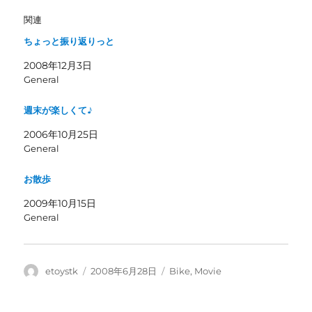
w
k
i
で
関連
t
共
t
有
ちょっと振り返りっと
e
す
r
る
で
に
2008年12月3日
共
は
有
ク
General
(
リ
新
ッ
し
ク
週末が楽しくて♪
い
し
ウ
て
ィ
く
2006年10月25日
ン
だ
General
ド
さ
ウ
い
で
(
開
新
お散歩
き
し
ま
い
2009年10月15日
す
ウ
)
ィ
General
ン
ド
ウ
で
開
き
投
投
カ
etoystk
2008年6月28日
Bike
,
Movie
ま
稿
稿
テ
す
)
者
日:
ゴ