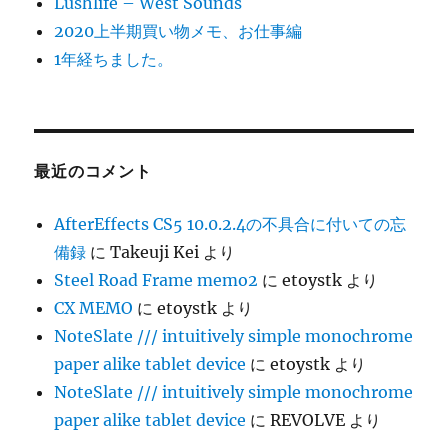
Lushlife – West Sounds
2020上半期買い物メモ、お仕事編
1年経ちました。
最近のコメント
AfterEffects CS5 10.0.2.4の不具合に付いての忘
備録
に
Takeuji Kei
より
Steel Road Frame memo2
に
etoystk
より
CX MEMO
に
etoystk
より
NoteSlate /// intuitively simple monochrome
paper alike tablet device
に
etoystk
より
NoteSlate /// intuitively simple monochrome
paper alike tablet device
に
REVOLVE
より