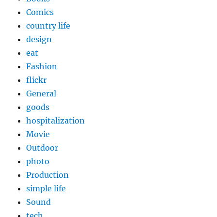
Comics
country life
design
eat
Fashion
flickr
General
goods
hospitalization
Movie
Outdoor
photo
Production
simple life
Sound
tech