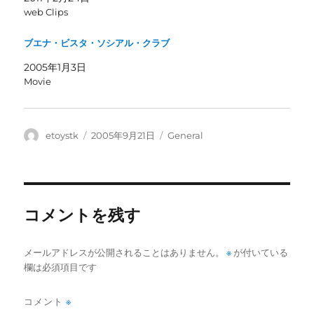
ン
だ
web Clips
ド
さ
ウ
い
で
(
開
新
ブエナ・ビスタ・ソシアル・クラブ
き
し
ま
い
2005年1月3日
す
ウ
)
ィ
Movie
ン
ド
ウ
で
開
き
投
投
カ
etoystk
2005年9月21日
General
ま
稿
稿
テ
す
)
者
日:
ゴ
リ
ー
コメントを残す
メールアドレスが公開されることはありません。
※
が付いている
欄は必須項目です
コメント
※