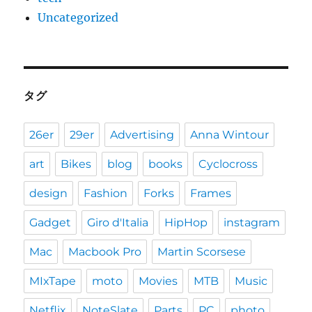
Uncategorized
タグ
26er
29er
Advertising
Anna Wintour
art
Bikes
blog
books
Cyclocross
design
Fashion
Forks
Frames
Gadget
Giro d'Italia
HipHop
instagram
Mac
Macbook Pro
Martin Scorsese
MIxTape
moto
Movies
MTB
Music
Netflix
NoteSlate
Parts
PC
photo