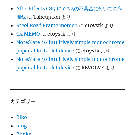
AfterEffects CS5 10.0.2.4の不具合に付いての忘
備録
に
Takeuji Kei
より
Steel Road Frame memo2
に
etoystk
より
CX MEMO
に
etoystk
より
NoteSlate /// intuitively simple monochrome
paper alike tablet device
に
etoystk
より
NoteSlate /// intuitively simple monochrome
paper alike tablet device
に
REVOLVE
より
カテゴリー
Bike
blog
Books