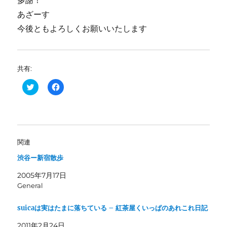
多謝！
あざーす
今後ともよろしくお願いいたします
共有:
ク
F
リ
a
ッ
c
ク
e
し
b
て
o
T
o
w
k
i
で
関連
t
共
t
有
渋谷ー新宿散歩
e
す
r
る
で
に
2005年7月17日
共
は
有
ク
General
(
リ
新
ッ
し
ク
suicaは実はたまに落ちている – 紅茶屋くいっぱのあれこれ日記
い
し
ウ
て
ィ
く
2011年2月24日