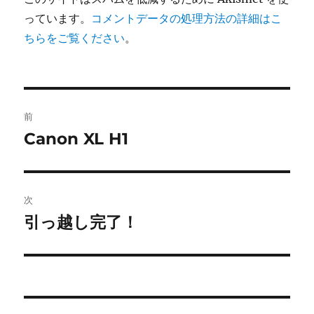
っています。
コメントデータの処理方法の詳細はこ
ちらをご覧ください
。
投
前
稿
Canon XL H1
前
の
ナ
投
ビ
稿:
次
ゲ
引っ越し完了！
次
の
ー
投
シ
稿:
ョ