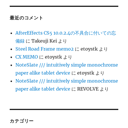
最近のコメント
AfterEffects CS5 10.0.2.4の不具合に付いての忘
備録
に
Takeuji Kei
より
Steel Road Frame memo2
に
etoystk
より
CX MEMO
に
etoystk
より
NoteSlate /// intuitively simple monochrome
paper alike tablet device
に
etoystk
より
NoteSlate /// intuitively simple monochrome
paper alike tablet device
に
REVOLVE
より
カテゴリー