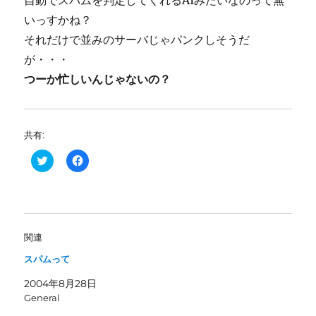
自動でスパムを判定してくれるAIみたいなのって無
いっすかね？
それだけで並みのサーバじゃパンクしそうだ
が・・・
つーか忙しいんじゃないの？
共有:
ク
F
リ
a
ッ
c
ク
e
し
b
て
o
T
o
w
k
i
で
関連
t
共
t
有
スパムって
e
す
r
る
で
に
2004年8月28日
共
は
有
ク
General
(
リ
新
ッ