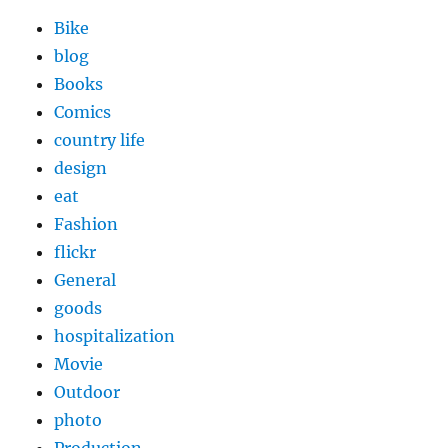
Bike
blog
Books
Comics
country life
design
eat
Fashion
flickr
General
goods
hospitalization
Movie
Outdoor
photo
Production