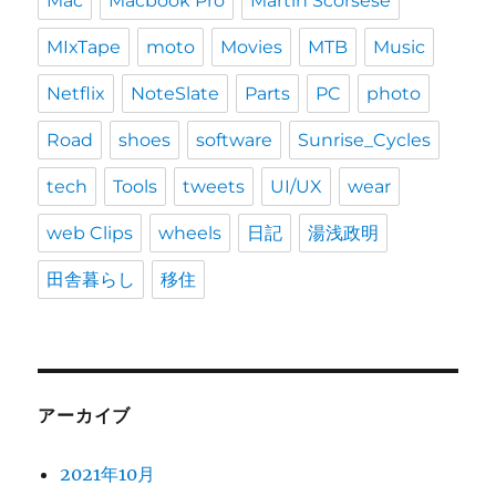
Mac
Macbook Pro
Martin Scorsese
MIxTape
moto
Movies
MTB
Music
Netflix
NoteSlate
Parts
PC
photo
Road
shoes
software
Sunrise_Cycles
tech
Tools
tweets
UI/UX
wear
web Clips
wheels
日記
湯浅政明
田舎暮らし
移住
アーカイブ
2021年10月