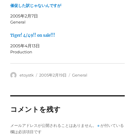
し
ク
催促した訳じゃないんですが
い
し
ウ
て
ィ
く
2005年2月7日
ン
だ
General
ド
さ
ウ
い
で
(
開
新
Tiger! 4/49!! on sale!!!
き
し
ま
い
2005年4月13日
す
ウ
)
ィ
Production
ン
ド
ウ
で
開
き
投
投
カ
etoystk
2005年2月19日
General
ま
稿
稿
テ
す
)
者
日:
ゴ
リ
ー
コメントを残す
メールアドレスが公開されることはありません。
※
が付いている
欄は必須項目です