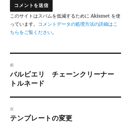
このサイトはスパムを低減するために Akismet を使
っています。
コメントデータの処理方法の詳細はこ
ちらをご覧ください
。
投
前
稿
バルビエリ チェーンクリーナー
前
の
トルネード
ナ
投
ビ
稿:
ゲ
次
テンプレートの変更
次
ー
の