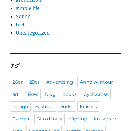
simple life
Sound
tech
Uncategorized
タグ
26er
29er
Advertising
Anna Wintour
art
Bikes
blog
books
Cyclocross
design
Fashion
Forks
Frames
Gadget
Giro d'Italia
HipHop
instagram