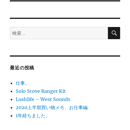
シ
投
稿:
ョ
ン
検
検
索
索:
最近の投稿
仕事。
Solo Stove Ranger Kit
Lushlife – West Sounds
2020上半期買い物メモ、お仕事編
1年経ちました。