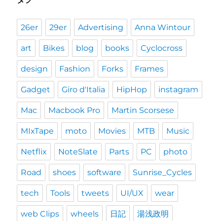
26er
29er
Advertising
Anna Wintour
art
Bikes
blog
books
Cyclocross
design
Fashion
Forks
Frames
Gadget
Giro d'Italia
HipHop
instagram
Mac
Macbook Pro
Martin Scorsese
MIxTape
moto
Movies
MTB
Music
Netflix
NoteSlate
Parts
PC
photo
Road
shoes
software
Sunrise_Cycles
tech
Tools
tweets
UI/UX
wear
web Clips
wheels
日記
湯浅政明