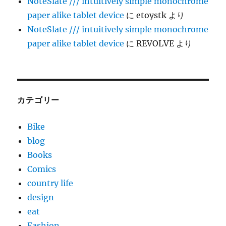
NoteSlate /// intuitively simple monochrome
paper alike tablet device
に
etoystk
より
NoteSlate /// intuitively simple monochrome
paper alike tablet device
に
REVOLVE
より
カテゴリー
Bike
blog
Books
Comics
country life
design
eat
Fashion