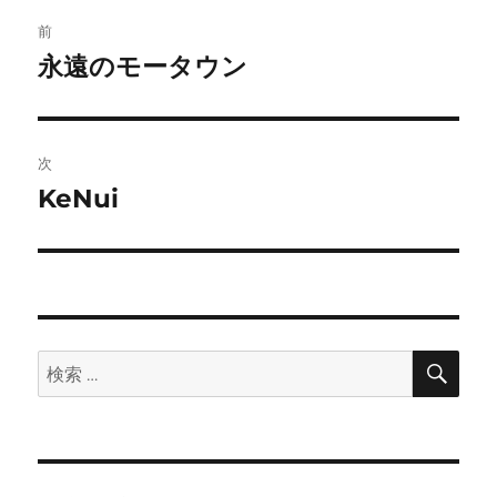
投
前
稿
永遠のモータウン
前
の
ナ
投
ビ
稿:
次
ゲ
KeNui
次
の
ー
投
シ
稿:
ョ
検
検
索
ン
索: