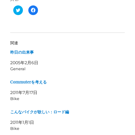
ク
F
リ
a
ッ
c
ク
e
し
b
て
o
T
o
w
k
i
で
関連
t
共
t
有
昨日の出来事
e
す
r
る
で
に
2005年2月6日
共
は
有
ク
General
(
リ
新
ッ
し
ク
Commuterを考える
い
し
ウ
て
ィ
く
2011年7月17日
ン
だ
Bike
ド
さ
ウ
い
で
(
開
新
こんなバイクが欲しい：ロード編
き
し
ま
い
2011年1月1日
す
ウ
)
ィ
Bike
ン
ド