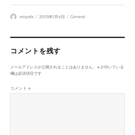
ウ
で
開
き
投
投
カ
etoystk
2005年1月4日
General
ま
稿
稿
テ
す
)
者
日:
ゴ
リ
ー
コメントを残す
メールアドレスが公開されることはありません。
※
が付いている
欄は必須項目です
コメント
※