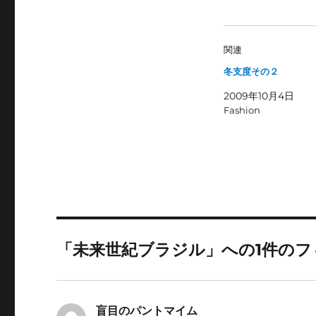
し
b
て
o
T
o
w
k
i
で
関連
t
共
t
有
冬支度その２
e
す
r
る
で
に
2009年10月4日
共
は
有
ク
Fashion
(
リ
新
ッ
し
ク
い
し
ウ
て
ィ
く
ン
だ
ド
さ
ウ
い
で
(
開
新
き
し
ま
い
す
ウ
「未来世紀ブラジル」への1件のフ
)
ィ
ン
ド
ウ
で
開
き
盲目のパントマイム
よ
ま