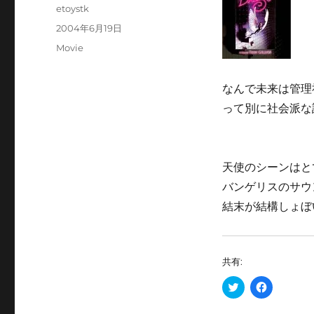
投
etoystk
稿
投
2004年6月19日
者
稿
カ
Movie
日:
テ
ゴ
なんで未来は管理
リ
ー
って別に社会派な
天使のシーンはと
バンゲリスのサウ
結末が結構しょぼ
共有:
ク
F
リ
a
ッ
c
ク
e