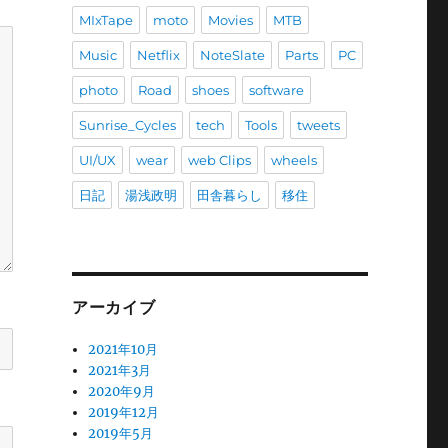
MIxTape
moto
Movies
MTB
Music
Netflix
NoteSlate
Parts
PC
photo
Road
shoes
software
Sunrise_Cycles
tech
Tools
tweets
UI/UX
wear
web Clips
wheels
日記
湯浅政明
田舎暮らし
移住
アーカイブ
2021年10月
2021年3月
2020年9月
2019年12月
2019年5月