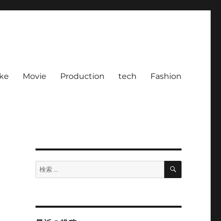
ke
Movie
Production
tech
Fashion
検
検
索
索: