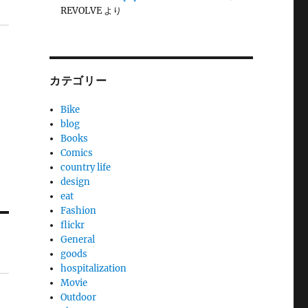
REVOLVE
より
カテゴリー
Bike
blog
Books
Comics
country life
design
eat
Fashion
flickr
General
goods
hospitalization
Movie
Outdoor