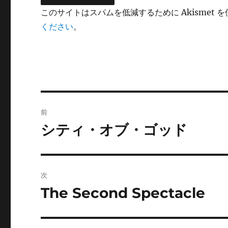
このサイトはスパムを低減するために Akismet 
ください
。
投
前
稿
シティ・オブ・ゴッド
前
の
ナ
投
ビ
稿:
次
ゲ
The Second Spectacle
次
の
ー
投