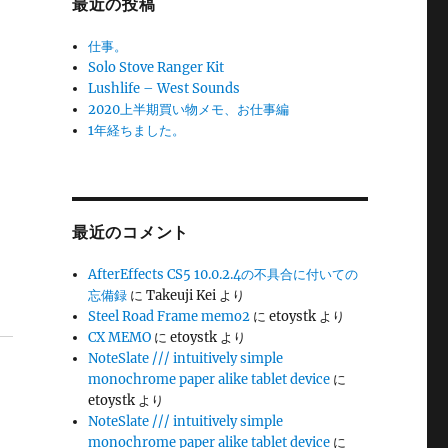
最近の投稿
仕事。
Solo Stove Ranger Kit
Lushlife – West Sounds
2020上半期買い物メモ、お仕事編
1年経ちました。
最近のコメント
AfterEffects CS5 10.0.2.4の不具合に付いての
忘備録
に
Takeuji Kei
より
Steel Road Frame memo2
に
etoystk
より
CX MEMO
に
etoystk
より
NoteSlate /// intuitively simple
monochrome paper alike tablet device
に
etoystk
より
NoteSlate /// intuitively simple
monochrome paper alike tablet device
に