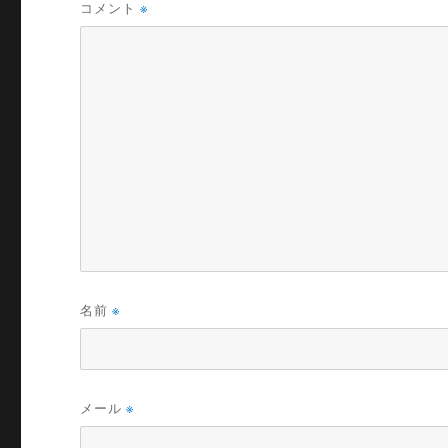
コメント
※
名前
※
メール
※