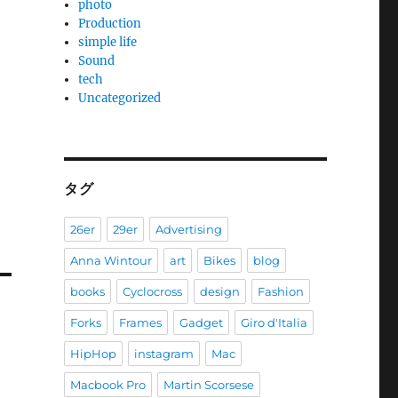
photo
Production
simple life
Sound
tech
Uncategorized
タグ
26er
29er
Advertising
Anna Wintour
art
Bikes
blog
books
Cyclocross
design
Fashion
Forks
Frames
Gadget
Giro d'Italia
HipHop
instagram
Mac
Macbook Pro
Martin Scorsese