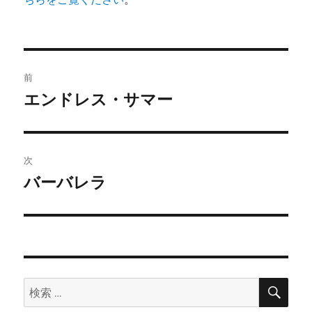
投
前
稿
エンドレス・サマー
前
の
ナ
投
ビ
稿:
次
ゲ
バーバレラ
次
の
ー
投
シ
稿:
ョ
検
検
索
ン
索: