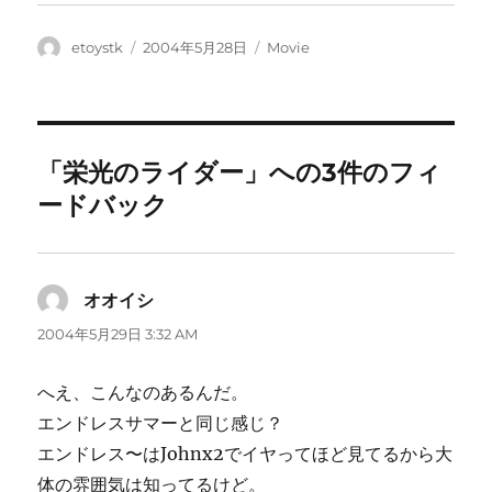
ウ
で
開
き
投
投
カ
etoystk
2004年5月28日
Movie
ま
稿
稿
テ
す
)
者
日:
ゴ
リ
ー
「栄光のライダー」への3件のフィ
ードバック
オオイシ
よ
り:
2004年5月29日 3:32 AM
へえ、こんなのあるんだ。
エンドレスサマーと同じ感じ？
エンドレス〜はJohnx2でイヤってほど見てるから大
体の雰囲気は知ってるけど。