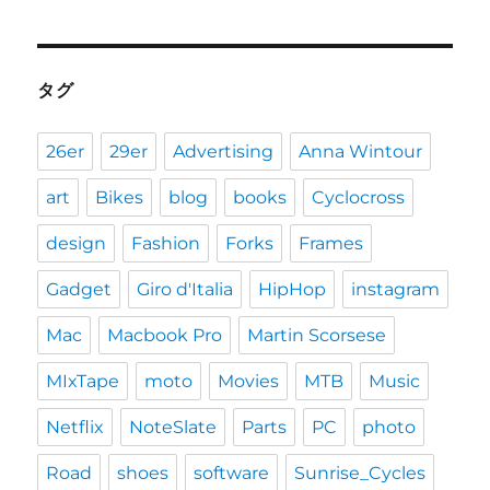
タグ
26er
29er
Advertising
Anna Wintour
art
Bikes
blog
books
Cyclocross
design
Fashion
Forks
Frames
Gadget
Giro d'Italia
HipHop
instagram
Mac
Macbook Pro
Martin Scorsese
MIxTape
moto
Movies
MTB
Music
Netflix
NoteSlate
Parts
PC
photo
Road
shoes
software
Sunrise_Cycles