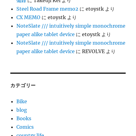
備録
に
Takeuji Kei
より
Steel Road Frame memo2
に
etoystk
より
CX MEMO
に
etoystk
より
NoteSlate /// intuitively simple monochrome
paper alike tablet device
に
etoystk
より
NoteSlate /// intuitively simple monochrome
paper alike tablet device
に
REVOLVE
より
カテゴリー
Bike
blog
Books
Comics
country life