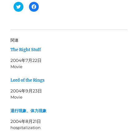
ク
F
リ
a
ッ
c
ク
e
し
b
て
o
T
o
w
k
i
で
関連
t
共
t
有
The Right Stuff
e
す
r
る
で
に
2004年7月22日
共
は
有
ク
Movie
(
リ
新
ッ
し
ク
Lord of the Rings
い
し
ウ
て
ィ
く
2004年9月23日
ン
だ
Movie
ド
さ
ウ
い
で
(
開
新
退行現象、体力現象
き
し
ま
い
2004年8月21日
す
ウ
)
ィ
hospitalization
ン
ド